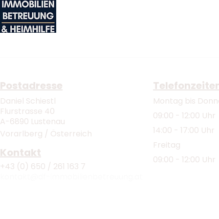
Postadresse
Telefonzeite
Daniel Schiestl
Montag bis Donn
Flurstrasse 40
09:00 - 12:00 Uhr
A-6890 Lustenau
14:00 - 17:00 Uhr
Vorarlberg / Österreich
Freitag
Kontakt
09:00 - 12:00 Uhr
+43 (0) 650 / 261 163 7
kontakt@df-immobilienbetreuung.at